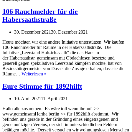
106 Rauchmelder für die
Habersaathstraße
30. Dezember 2021
30. Dezember 2021
Heute möchten wir eine andere Initiative unterstützen. Wir kaufen
106 Rauchmelder für Räume in der Habersaathstraße. Die
Initiative „Leerstand Hab-ich-saath“ die das Haus in
der Habersaathstr. gemeinsam mit Obdachlosen besetzte und
generell gegen spekulativen Leerstand kämpfen möchte, hat von
Bezirksbürgermeister von Dassel die Zusage erhalten, dass sie die
106
Räume…
Weiterlesen »
Rauchmelder
für
Eure Stimme für 1892hilft
die
Habersaathstraße
10. April 2021
11. April 2021
Hallo alle zusammen. Es wäre toll wenn ihr auf >>
www.gemeinsamHertha.berlin << für 1892hilft abstimmt. Wir
befinden uns gerade in der Gründung eines eingetragenen und
gemeinnützigen Vereins, der sich in unterschiedlichen Feldern
betätigen möchte. Derzeit versuchen wir wohnungslosen Menschen