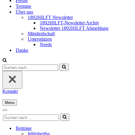
Presse
Termine
Über uns
1892HILFT Newsletter
1892HILFT-Newsletter Archiv
Newsletter 1892HILFT Abmeldung
Mitgliedschaft
Unterstützen
Needs
Danke
Suchen
nach …
Kontakt
Menu
Navigationsmenü
Navigationsmenü
Suchen
nach …
Beiträge
#ditishertha