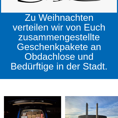
Zu Weihnachten
verteilen wir von Euch
zusammengestellte
Geschenkpakete an
Obdachlose und
Bedürftige in der Stadt.