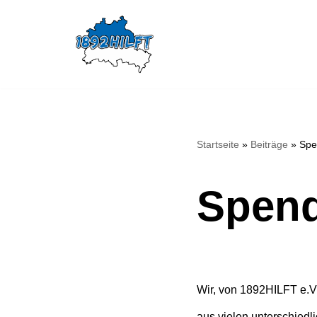
Zum
Inhalt
springen
Startseite
»
Beiträge
»
Spe
Spend
Wir, von 1892HILFT e.V
aus vielen unterschiedl