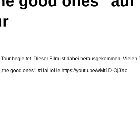
the good ones“ auf
r
our begleitet. Dieser Film ist dabei herausgekommen. Vielen D
l „the good ones“! #HaHoHe https://youtu.be/wMt1D-Oj3Xc