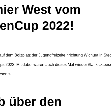
nier West vom
ßenCup 2022!
f dem Bolzplatz der Jugendfreizeiteinrichtung Wichura in Steg
s 2022! Mit dabei waren auch dieses Mal wieder #fairkicktbesser
esen »
bb über den