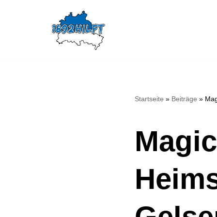
Zum
Inhalt
springen
Startseite
»
Beiträge
»
Mag
Magic
Heims
Gelse