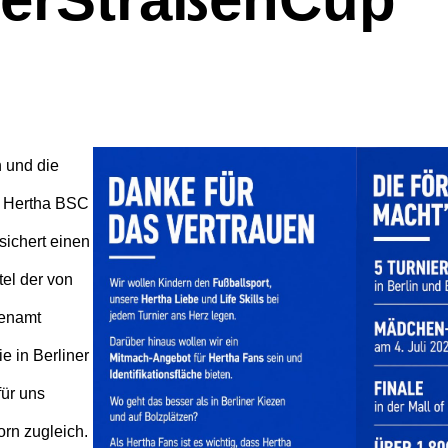
 und die
e Hertha BSC
sichert einen
tel der von
renamt
e in Berliner
für uns
rn zugleich.