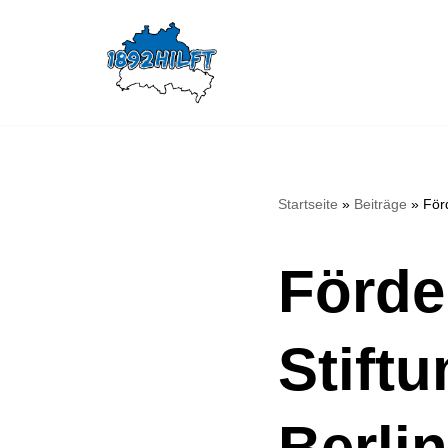
Zum
Inhalt
springen
Startseite
»
Beiträge
»
För
Förde
Stiftu
Berli