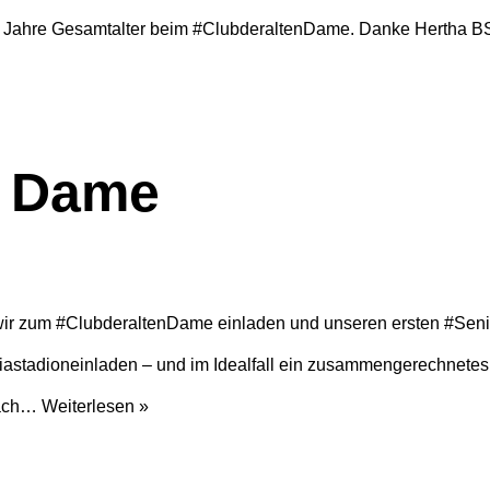
00 Jahre Gesamtalter beim #ClubderaltenDame. Danke Hertha 
n Dame
r zum #ClubderaltenDame einladen und unseren ersten #Senior
astadioneinladen – und im Idealfall ein zusammengerechnetes
fach…
Weiterlesen »