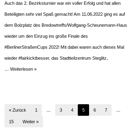
Auch das 2. Bezirksturnier war ein voller Erfolg und hat allen
Beteiligten sehr viel Spaß gemacht! Am 11.06.2022 ging es auf
dem Bolzplatz des Bredowtreffs/Wolfgang-Scheunemann-Haus
wieder um den Einzug ins große Finale des
#BerlinerStraßenCups 2022! Mit dabei waren auch dieses Mal
wieder #fairkicktbesser, das Stadtteilzentrum Steglitz,
…
Weiterlesen »
« Zurück
1
…
3
4
5
6
7
…
15
Weiter »