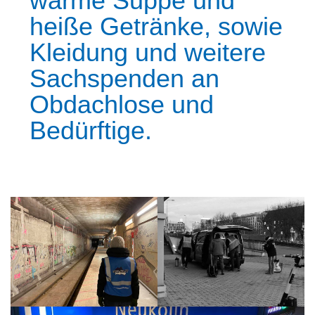
warme Suppe und
heiße Getränke, sowie
Kleidung und weitere
Sachspenden an
Obdachlose und
Bedürftige.