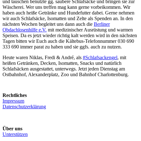
und tauschen benutzte gg. saubere Schlafsäcke und bringen sie zur
Wäscherei. Wer uns treffen mag kann gerne vorbeikommen. Wir
haben auch heiße Getränke und Hundefutter dabei. Gerne nehmen
wir auch Schlafsäcke, Isomatten und Zelte als Spenden an. In den
nächsten Wochen begleitet uns dann auch die
Berliner
Obdachlosenh
i
lfe e.V.
mit medizinischer Ausrüstung und warmen
Speisen. Da es jetzt wieder richtig kalt werden wird in den nächsten
Tagen bitten wir Euch auch die Kältebus-Telefonnummer 030 690
333 690 immer parat zu haben und sie ggfs. auch zu nutzen.
Heute waren Niklas, Fredi & André, als
#Schlafsackengel
, mit
heißen Getränken, Decken, Isomatten, Snacks und natürlich
Schlafsäcken ausgestattet, unterwegs. Jetzt jeden Dienstag am
Ostbahnhof, Alexanderplatz, Zoo und Bahnhof Charlottenburg.
Rechtliches
Impressum
Datenschutzerklärung
Über uns
Unterstützen