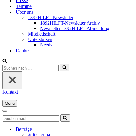
Presse
Termine
Über uns
1892HILFT Newsletter
1892HILFT-Newsletter Archiv
Newsletter 1892HILFT Abmeldung
Mitgliedschaft
Unterstützen
Needs
Danke
Suchen
nach …
Kontakt
Menu
Navigationsmenü
Navigationsmenü
Suchen
nach …
Beiträge
#ditishertha