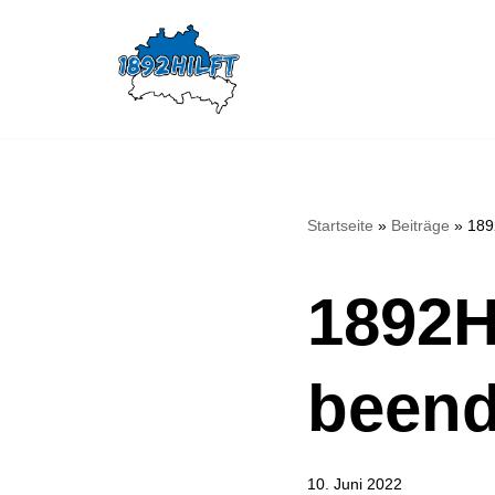
Zum
Inhalt
springen
Startseite
»
Beiträge
»
189
1892H
beend
10. Juni 2022