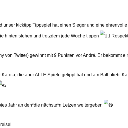
nd unser kicktipp Tippspiel hat einen Sieger und eine ehrenvoll
ie hinten stehen und trotzdem jede Woche tippen
Respekt
y von Twitter) gewinnt mit 9 Punkten vor André. Er bekommt ein 
 Karola, die aber ALLE Spiele getippt hat und am Ball blieb. Ka
stes Jahr an den*die nächste*n Letzen weitergeben
reise!