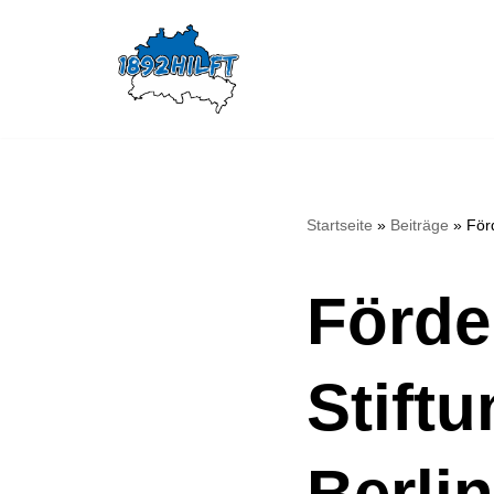
Zum
Inhalt
springen
Startseite
»
Beiträge
»
För
Förde
Stiftu
Berli