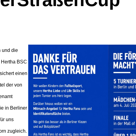
 und die
e Hertha BSC
sichert einen
tel der von
renamt
e in Berliner
für uns
rn zugleich.