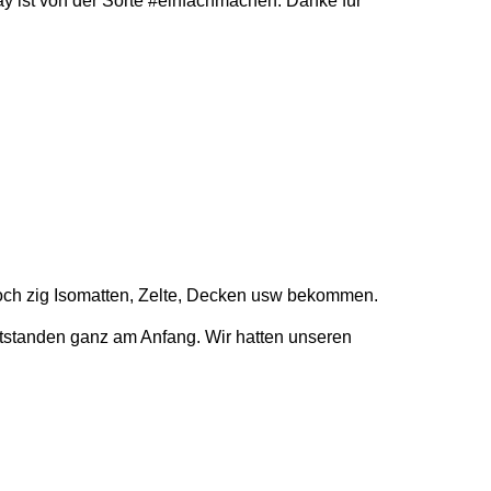
ay ist von der Sorte #einfachmachen. Danke für
och zig Isomatten, Zelte, Decken usw bekommen.
ntstanden ganz am Anfang. Wir hatten unseren