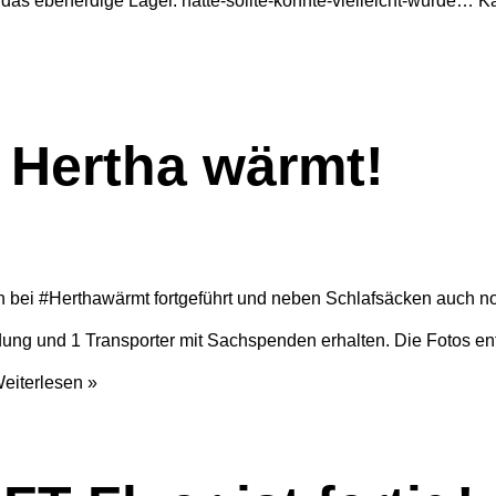
 das ebenerdige Lager. hätte-sollte-könnte-vielleicht-würde… K
 Hertha wärmt!
 bei #Herthawärmt fortgeführt und neben Schlafsäcken auch n
idung und 1 Transporter mit Sachspenden erhalten. Die Fotos e
eiterlesen »