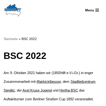
Menu
Zum
Inhalt
springen
Startseite
»
BSC 2022
BSC 2022
Am 9. Oktober 2021 haben wir (1892hilft e.V.i.Gr.) in enger
Zusammenarbeit mit
#fairkicktbesser
, dem
Stadtteilzentrum
Steglitz
, der
Axel Kruse Jugend
und
Hertha BSC
das
Auftaktturnier zum Berliner Straßen Cup 1892 veranstaltet.